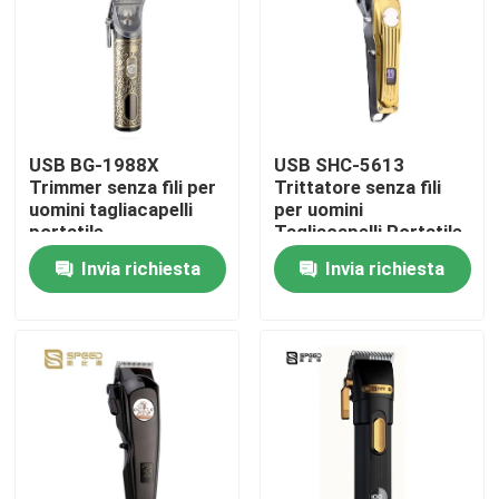
Prodotti
Mostra VR
USB BG-1988X
USB SHC-5613
Trimmer senza fili per
Trittatore senza fili
Tagliacapelli professionale
uomini tagliacapelli
per uomini
portatile
Tagliacapelli Portatile
Invia richiesta
Invia richiesta
Tagliacapelli ricaricabile
Tagliacapelli da barbiere
Trituratore di capelli senza fili
Un tagliacapelli impermeabile