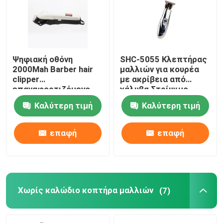
Σχετικά με εμάς
Ψηφιακή οθόνη
SHC-5055 Κλεπτήρας
Γύρος εργοστασίων
2000Mah Barber hair
μαλλιών για κουρέα
clipper
με ακρίβεια από
επαναφορτιζόμενο
χάλυβα Στρίψιμο
Ποιοτικός έλεγχος
επαγγελματικό
πετρελαίου
Καλύτερη τιμή
Καλύτερη τιμή
Κεφαλογραφία ψαλίδι
ψηφιακή οθόνη
Νέα
επαφή
επαφή
Ζητήστε ένα απόσπασμα
Επαγγελματικός κλεπτήρας
Χωρίς καλώδιο κοπτήρα μαλλιών
(7)
Επαναφορτώσιμο Κλεπτήρα Μαλλιών