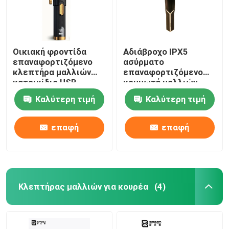
Οικιακή φροντίδα
Αδιάβροχο IPX5
επαναφορτιζόμενο
ασύρματο
κλεπτήρα μαλλιών
επαναφορτιζόμενο
κατοικίδιο USB
κομμωτή μαλλιών
SHC-5061 Διάβλημα
Καλύτερη τιμή
Καλύτερη τιμή
δείκτη φωτός
επαφή
επαφή
Αρχική Σελίδα
Κλεπτήρας μαλλιών για κουρέα
(4)
Προϊόντα
Εμφάνιση VR