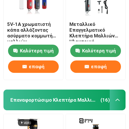
5V-1A χρωματιστή
Μεταλλικό
κάπα αλλάζοντας
Επαγγελματικό
ασύρματο κομμωτή
Κλεπτήρα Μαλλιών
μαλλιών
Ηλεκτρικό
επαγγελματίας
Αναφορτιζόμενο
Καλύτερη τιμή
Καλύτερη τιμή
Πρόγραμμα και Παίξτε
2000mAh Λυθίου Η
μπαταρία LED οθόνη
επαφή
επαφή
Για Σαλόνι
Επαναφορτώσιμο Κλεπτήρα Μαλλιών
(16)