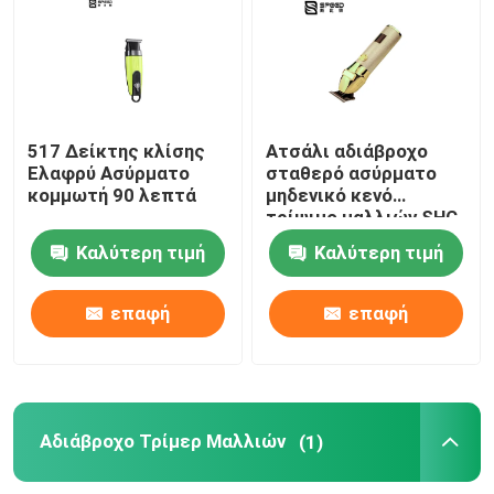
Κλεπτήρας μαλλιών για κουρέα
Χωρίς καλώδιο κοπτήρα μαλλιών
517 Δείκτης κλίσης
Ατσάλι αδιάβροχο
Ελαφρύ Ασύρματο
σταθερό ασύρματο
κομμωτή 90 λεπτά
μηδενικό κενό
Αδιάβροχο Τρίμερ Μαλλιών
τρίψιμο μαλλιών SHC-
5606 πλήρες
Καλύτερη τιμή
Καλύτερη τιμή
μεταλλικό σώμα
Συσκευή περιποίησης μαλλιών
επαφή
επαφή
Ηλεκτρική ξυριστική μηχανή
Μικρό θόρυβο κλεπτήρας μαλλιών
Αδιάβροχο Τρίμερ Μαλλιών
(1)
Μικροτρίμερ