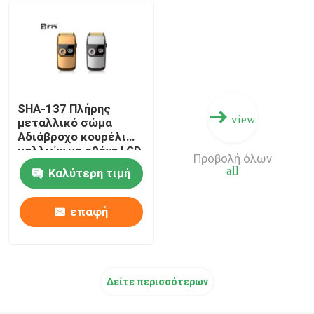
Κριμακτής μαλλιών ανδρών
Εμπορικά κλεπτήρα μαλλιών
SHA-137 Πλήρης
view
Μεταφορτωτό Κλεπτήρα Μαλλιών
μεταλλικό σώμα
Αδιάβροχο κουρέλι
μαλλιών με οθόνη LCD
Προβολή όλων
δύο ταχύτητες
trimmer σωμάτων
all
Καλύτερη τιμή
Επαγγελματίας
επαφή
Δείτε περισσότερων