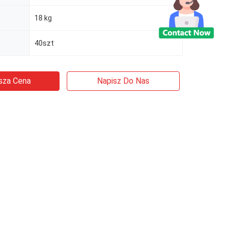
18 kg
40szt
sza Cena
Napisz Do Nas