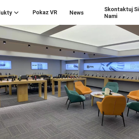
Skontaktuj Si
Pokaz VR
dukty
News
Nami