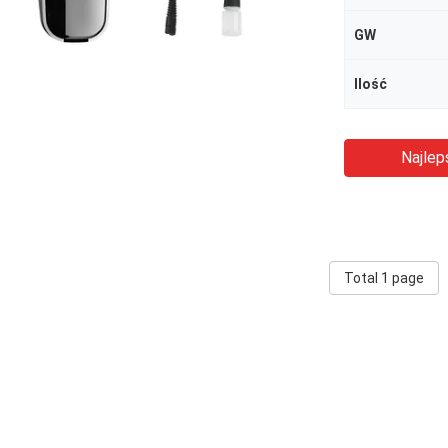
GW
Ilość
Najlep
Total 1 page