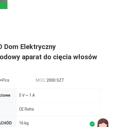
D Dom Elektryczny
odowy aparat do cięcia włosów
+Pcs
MOQ:
2000 SZT
ciowe
5 V ~ 1 A
CE Rohs
ACHÓD
16 kg