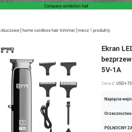
 kluczowe [ home cordless hair trimmer ] mecz
1
produkty.
Ekran LE
bezprzew
5V-1A
Cena £:
USD+73
Napięcie wejś
Orzecznictwo
PÓŁNOCNY Z