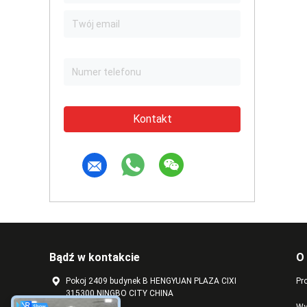
Kontakt
Bądź w kontakcie
O
Pokoj 2409 budynek B HENGYUAN PLAZA CIXI
Pro
315300 NINGBO CITY CHINA