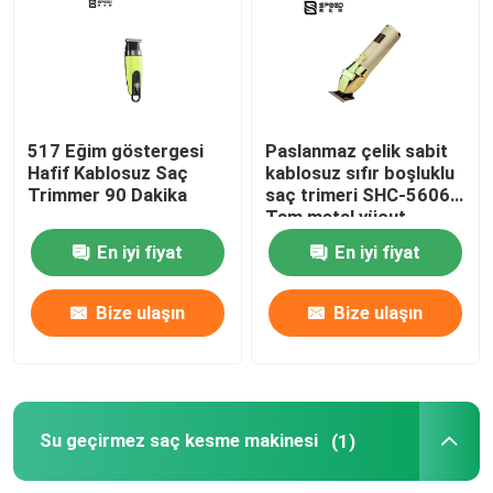
Berber saç kesicisi
Kablosuz Saç Trimmer
517 Eğim göstergesi
Paslanmaz çelik sabit
Hafif Kablosuz Saç
kablosuz sıfır boşluklu
Trimmer 90 Dakika
saç trimeri SHC-5606
Su geçirmez saç kesme makinesi
Tam metal vücut
En iyi fiyat
En iyi fiyat
Saç bakım kiti
Bize ulaşın
Bize ulaşın
Elektrikli Tıraş Makinesini
Düşük Gürültülü Saç Kliperi
Su geçirmez saç kesme makinesi
(1)
Mikro Saç Trimmer