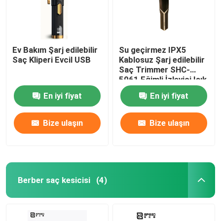
Ev Bakım Şarj edilebilir
Su geçirmez IPX5
Saç Kliperi Evcil USB
Kablosuz Şarj edilebilir
Saç Trimmer SHC-
5061 Eğimli İzleyici Işık
En iyi fiyat
En iyi fiyat
Bize ulaşın
Bize ulaşın
Ana sayfa
Berber saç kesicisi
(4)
Ürünler
VR Gösterisi