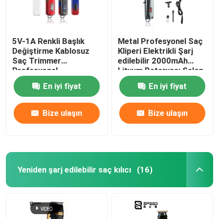
5V-1A Renkli Başlık
Metal Profesyonel Saç
Değiştirme Kablosuz
Kliperi Elektrikli Şarj
Saç Trimmer
edilebilir 2000mAh
Profesyonel
Lityum Bataryası Salon
için LED Ekran
En iyi fiyat
En iyi fiyat
Bize ulaşın
Bize ulaşın
Yeniden şarj edilebilir saç kılıcı
(16)