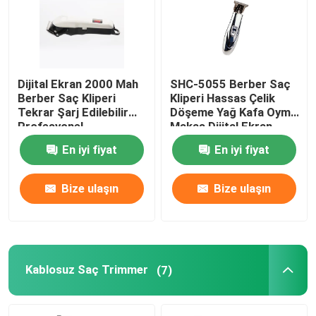
Hakkımızda
Dijital Ekran 2000 Mah
SHC-5055 Berber Saç
Fabrika turu
Berber Saç Kliperi
Kliperi Hassas Çelik
Tekrar Şarj Edilebilir
Döşeme Yağ Kafa Oyma
Profesyonel
Makas Dijital Ekran
Kalite kontrol
En iyi fiyat
En iyi fiyat
Haberler
Bize ulaşın
Bize ulaşın
Teklif isteği
Profesyonel Saç Kesiciler
Kablosuz Saç Trimmer
(7)
Yeniden şarj edilebilir saç kılıcı