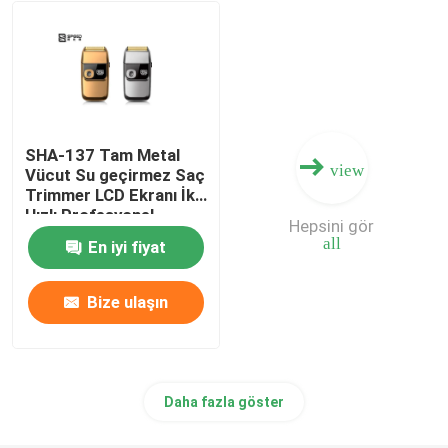
Erkekler Saç Trimmer
Ticari saç kesiciler
SHA-137 Tam Metal
view
Taşınabilir Saç Kliperi
Vücut Su geçirmez Saç
Trimmer LCD Ekranı İki
Hızlı Profesyonel
Hepsini gör
Vücut Trimmer
all
En iyi fiyat
Bize ulaşın
Daha fazla göster