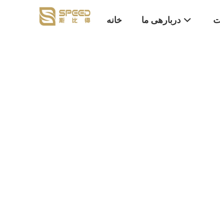
ت
دربارهی ما
خانه