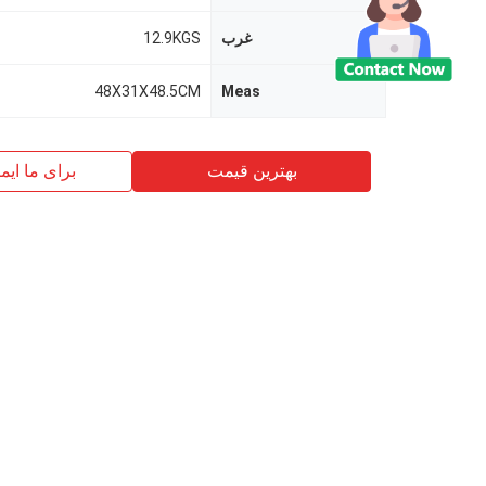
غرب
12.9KGS
48X31X48.5CM
Meas
بهترین قیمت
برای ما ایم