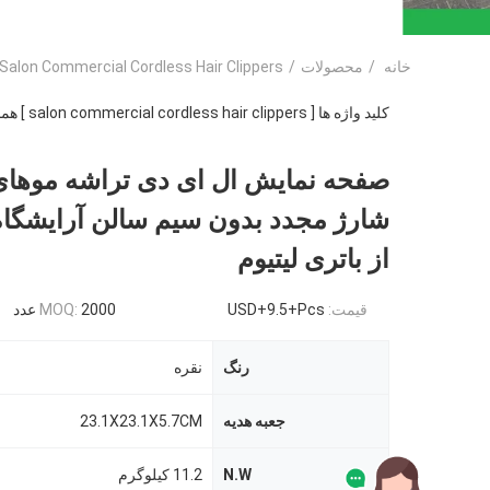
خانه
/
محصولات
/
Salon Commercial Cordless Hair Clippers
کلید واژه ها [ salon commercial cordless hair clippers ] همخوانی داشتن
صفحه نمایش ال ای دی تراشه موهای
شارژ مجدد بدون سیم سالن آرایشگاه
از باتری لیتیوم
قیمت:
USD+9.5+Pcs
2000 عدد
MOQ:
رنگ
نقره
جعبه هدیه
23.1X23.1X5.7CM
N.W
11.2 کیلوگرم