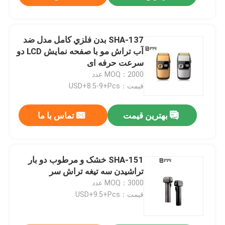
SHA-137 بدن فلزي کامل مدل ضد
آب تراش مو با صفحه نمایش LCD دو
سرعت حرفه ای
MOQ：2000 عدد
قیمت：USD+8.5-9+Pcs
بهترین قیمت
تماس با ما
SHA-151 خشک و مرطوب دو بار
تراشیدن سه تیغه تراش سر
MOQ：3000 عدد
قیمت：USD+9.5+Pcs