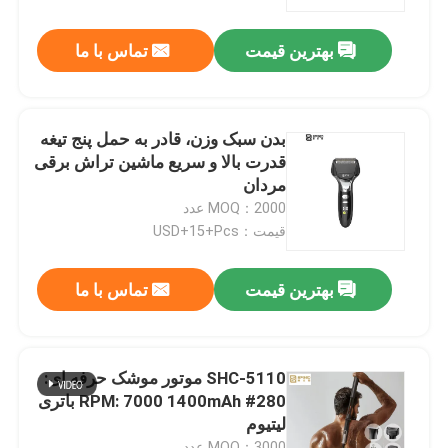
بهترین قیمت
تماس با ما
دربارهی ما
کارخانه تور
بدن سبک وزن، قادر به حمل پنج تیغه
قدرت بالا و سریع ماشین تراش برقی
کنترل کیفیت
مردان
MOQ：2000 عدد
قیمت：USD+15+Pcs
اخبار
بهترین قیمت
تماس با ما
درخواست نقل قول
تراشنده حرفه ای مو
SHC-5110 موتور موشک حرفه ای:
280# RPM: 7000 1400mAh باتری
لیتیوم
دستگاه برش مو قابل شارژ مجدد
MOQ：3000 عدد