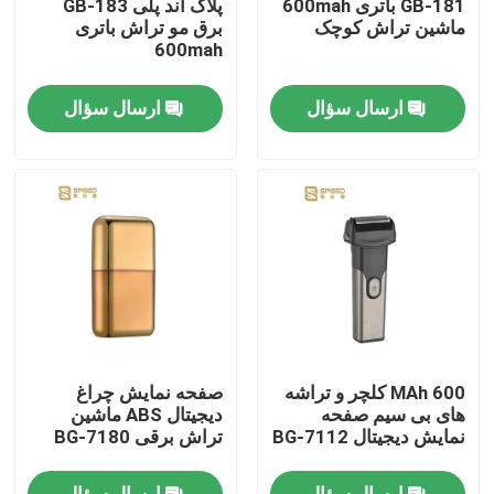
GB-181 باتری 600mah
پلاگ اند پلی GB-183
ماشین تراش کوچک
برق مو تراش باتری
600mah
دربارهی ما
ارسال سؤال
ارسال سؤال
کارخانه تور
کنترل کیفیت
اخبار
درخواست نقل قول
600 MAh کلچر و تراشه
صفحه نمایش چراغ
تراشنده حرفه ای مو
های بی سیم صفحه
دیجیتال ABS ماشین
نمایش دیجیتال BG-7112
تراش برقی BG-7180
دستگاه برش مو قابل شارژ مجدد
ارسال سؤال
ارسال سؤال