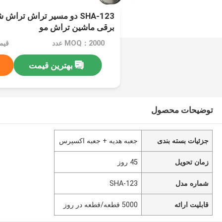
SHA-123 دو مسیر تراش ترا
برقی ماشین تراش مو
MOQ：2000 عدد
قیمت：cs
بهترین قیمت
توضیحات محصول
جزئیات بسته بندی
جعبه هدیه + جعبه اکسپرس
زمان تحویل
45 روز
شماره مدل
SHA-123
قابلیت ارائه
5000 قطعه/قطعه در روز