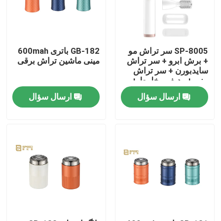
SP-8005 سر تراش مو
GB-182 باتری 600mah
+ برش ابرو + سر تراش
مینی ماشین تراش برقی
سایدبورن + سر تراش
بینی + ردیف مخلوط +
محافظ
ارسال سؤال
ارسال سؤال
خانه
محصولات
نمایش VR