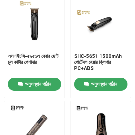
এসএইচসি-৫৬৫১এ বেবার ছোট
SHC-5651 1500mAh
চুল কাটার পেশাদার
পোর্টেবল হেয়ার ক্লিপার
PC+ABS
অনুসন্ধান পাঠান
অনুসন্ধান পাঠান
বাড়ি
পণ্য
VR প্রদর্শন