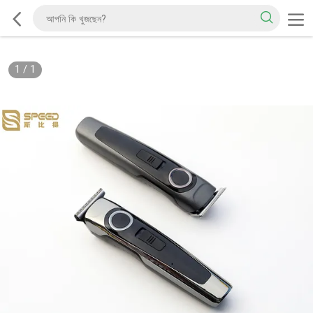
1
/
1