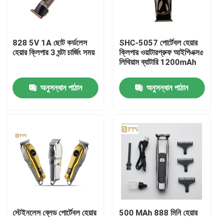
আমাদের সম্পর্কে
828 5V 1A ছোট কর্ডলেস
SHC-5057 পোর্টেবল হেয়ার
হেয়ার ক্লিপার 3 ঘন্টা চার্জিং সময়
ক্লিপার ওয়াটারপ্রুফ আইপিএক্স৫
কারখানা ভ্রমণ
লিথিয়াম ব্যাটারি 1200mAh
অনুসন্ধান পাঠান
অনুসন্ধান পাঠান
মান নিয়ন্ত্রণ
খবর
উদ্ধৃতির জন্য আবেদন
পেশাদার হেয়ার ক্লিপার
রিচার্জেবল হেয়ার ক্লিপার
স্টেইনলেস ব্লেড পোর্টেবল হেয়ার
500 MAh 888 মিনি হেয়ার