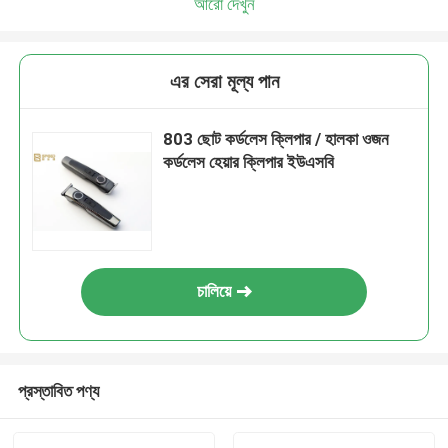
আরো দেখুন
এর সেরা মূল্য পান
803 ছোট কর্ডলেস ক্লিপার / হালকা ওজন
কর্ডলেস হেয়ার ক্লিপার ইউএসবি
চালিয়ে
প্রস্তাবিত পণ্য