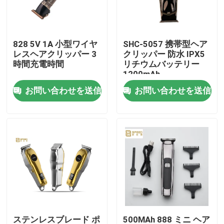
製品
828 5V 1A 小型ワイヤ
SHC-5057 携帯型ヘア
レスヘアクリッパー 3
クリッパー 防水 IPX5
VRショー
時間充電時間
リチウムバッテリー
1200mAh
お問い合わせを送信
お問い合わせを送信
プロの髪を切断機
再充電可能な髪を切断機
理髪器 理髪器
コードレス ヘア トリマー
防水型 ヘア トリマー
ステンレスブレード ポ
500MAh 888 ミニ ヘア