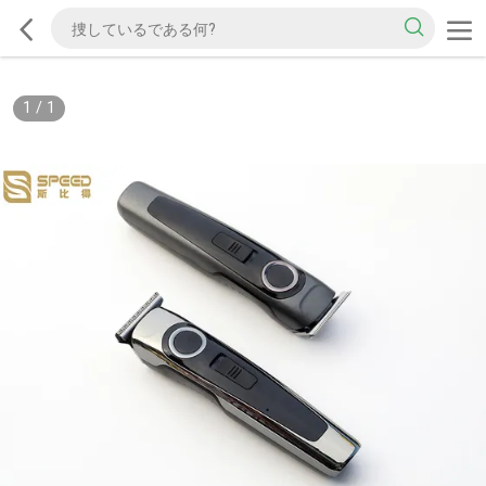
1
/
1