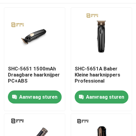
SHC-5651 1500mAh
SHC-5651A Baber
Draagbare haarknijper
Kleine haarknippers
PC+ABS
Professional
Thuis
Aanvraag sturen
Aanvraag sturen
Producten
VR-show