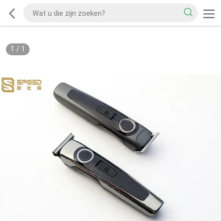
1
/
1