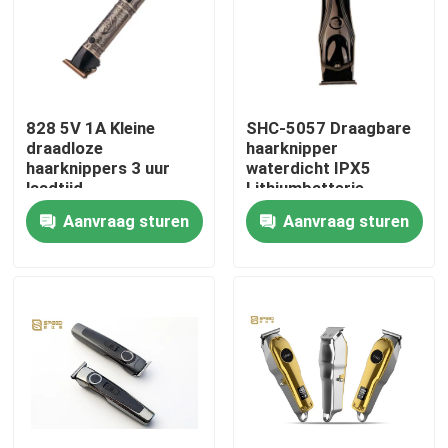
Over ons
Fabrieksreis
828 5V 1A Kleine
SHC-5057 Draagbare
draadloze
haarknipper
haarknippers 3 uur
waterdicht IPX5
Kwaliteitscontrole
laadtijd
Lithiumbatterie
1200mAh
Aanvraag sturen
Aanvraag sturen
nieuws
Vraag een offerte aan
Professionele haarsnipper
Oplaadbare haarknijper