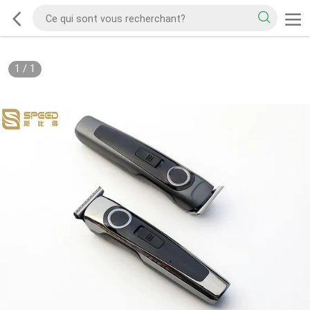
1
/
1