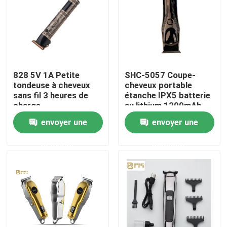
Produits
VR Show
828 5V 1A Petite
SHC-5057 Coupe-
tondeuse à cheveux
cheveux portable
Coupe-cheveux professionnel
sans fil 3 heures de
étanche IPX5 batterie
charge
au lithium 1200mAh
envoyer une
envoyer une
Coupe-cheveux rechargeable
demande
demande
Coupe-cheveux de barbier
Trimmer à cheveux sans fil
Trimmer à l' eau