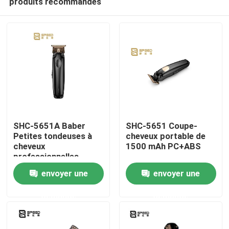
produits recommandés
SHC-5651A Baber
SHC-5651 Coupe-
Petites tondeuses à
cheveux portable de
cheveux
1500 mAh PC+ABS
professionnelles
Accueil
envoyer une
envoyer une
A propos de nous
demande
demande
Contacts